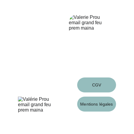
 2 rue du Pilori - 56230 - Questembert
Contact
valprou7@gmail.com
06 16 78 231 62
Suivez-moi
Infos
CGV
Mentions légales