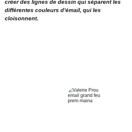
créer des lignes de dessin qui séparent les
différentes couleurs d’émail, qui les
cloisonnent.
Adresse
L'atelier créatif et zen    
 2 rue du Pilori - 56230 - Questembert
Contact
valprou7@gmail.com
06 16 78 231 62
Suivez-moi