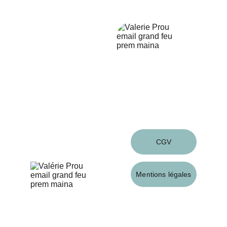
 2 rue du Pilori - 56230 - Questembert
Contact
valprou7@gmail.com
06 16 78 231 62
Suivez-moi
Infos
CGV
Mentions légales