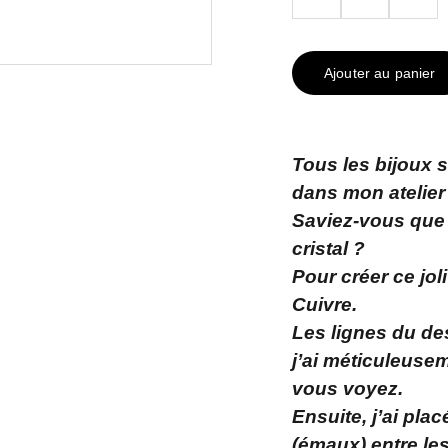
Ajouter au panier
Tous les bijoux 
dans mon atelier
Saviez-vous que
cristal ?
Pour créer ce jol
Cuivre.
Les lignes du des
j’ai méticuleuse
vous voyez.
Ensuite, j’ai pl
(émaux) entre les