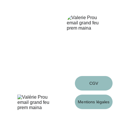
 2 rue du Pilori - 56230 - Questembert
Contact
valprou7@gmail.com
06 16 78 231 62
Suivez-moi
Infos
CGV
Mentions légales