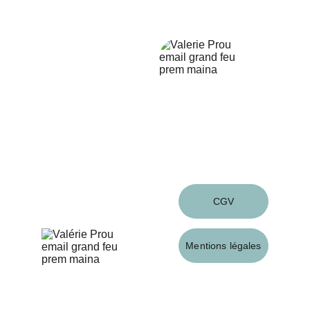
 2 rue du Pilori - 56230 - Questembert
Contact
valprou7@gmail.com
06 16 78 231 62
Suivez-moi
Infos
CGV
Mentions légales