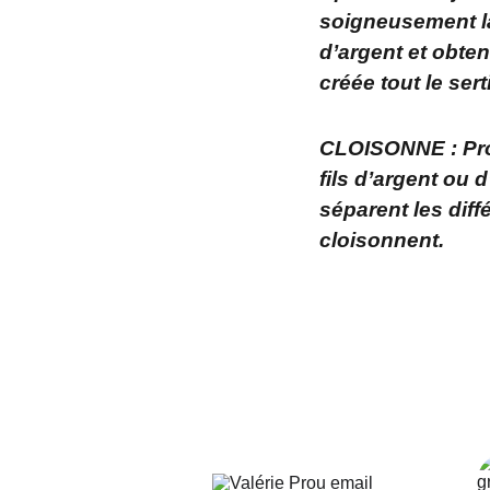
soigneusement la 
d’argent et obteni
créée tout le ser
CLOISONNE : Proc
fils d’argent ou 
séparent les diff
cloisonnent.
z-moi